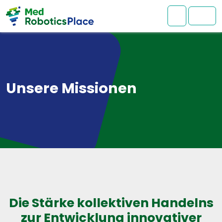
Weiter zum Inhalt
Zum Footer springen
Mein Kont
Spei
Unsere Missionen
Die Stärke kollektiven Handelns
zur Entwicklung innovativer